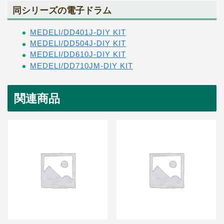
同シリーズの電子ドラム
MEDELI/DD401J-DIY KIT
MEDELI/DD504J-DIY KIT
MEDELI/DD610J-DIY KIT
MEDELI/DD710JM-DIY KIT
関連商品