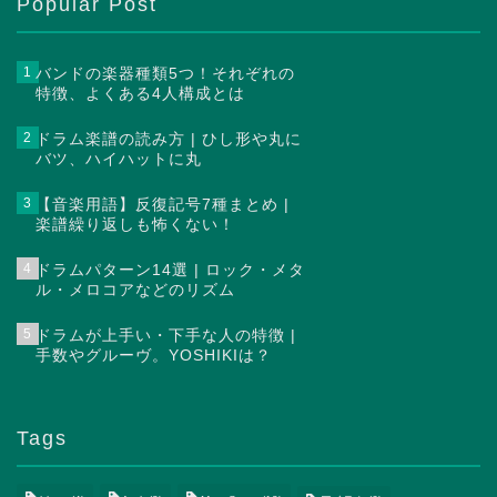
Popular Post
1
バンドの楽器種類5つ！それぞれの
特徴、よくある4人構成とは
2
ドラム楽譜の読み方 | ひし形や丸に
バツ、ハイハットに丸
3
【音楽用語】反復記号7種まとめ |
楽譜繰り返しも怖くない！
4
ドラムパターン14選 | ロック・メタ
ル・メロコアなどのリズム
5
ドラムが上手い・下手な人の特徴 |
手数やグルーヴ。YOSHIKIは？
Tags