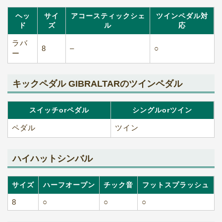
ヘッ
サイ
アコースティックシェ
ツインペダル対
ド
ズ
ル
応
ラバ
8
–
○
ー
キックペダル GIBRALTARのツインペダル
スイッチorペダル
シングルorツイン
ペダル
ツイン
ハイハットシンバル
サイズ
ハーフオープン
チック音
フットスプラッシュ
8
○
○
○