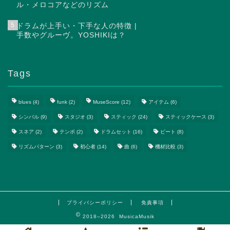
ル・メロコアなどのリズム
5
ドラムが上手い・下手な人の特徴 |
手数やグルーヴ。YOSHIKIは？
Tags
blues
(4)
funk
(2)
MuseScore
(12)
アイテム
(6)
シンバル
(9)
スタジオ
(3)
スティック
(24)
スティックケース
(3)
スネア
(2)
テンポ
(2)
ドラムセット
(16)
ビート
(8)
リズムパターン
(3)
初心者
(14)
曲
(6)
機材比較
(3)
プライバシーポリシー
免責事項
2018–2026 MusicaMusik