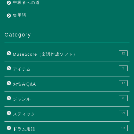
中級者への道
集用語
Category
12
MuseScore（楽譜作成ソフト）
3
アイテム
17
お悩みQ&A
8
ジャンル
29
スティック
53
ドラム用語