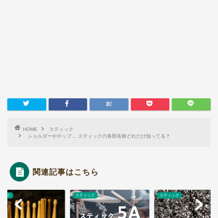
HOME
スティック
ショルダーやチップ… スティックの各部名称どれだけ知ってる？
関連記事はこちら
ィック
スティック
スティック