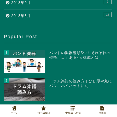
9
2018年9月
18
2018年8月
Popular Post
1
バンドの楽器種類5つ！それぞれの
特徴、よくある4人構成とは
2
ドラム楽譜の読み方 | ひし形や丸に
バツ、ハイハットに丸
3
【音楽用語】反復記号7種まとめ |
ホーム
初心者向け
中級者への道
用語集
楽譜繰り返しも怖くない！