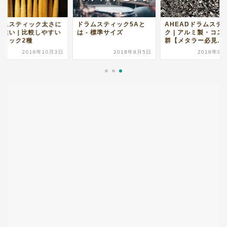
ラムスティック太さに
ドラムスティック5Aと
AHEADドラムステ
る違い | 比較しやすい
は - 標準サイズ
ク | アルミ製・コス
ティック2種
群【メタラー必見...
2018年10月3日
2018年8月5日
2018年9月