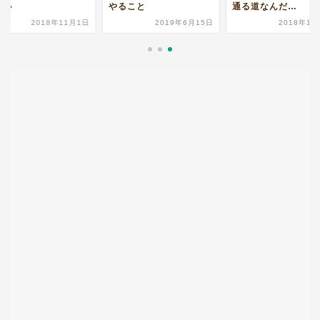
違い
やること
通る道なんだ…
2018年11月1日
2019年6月15日
2018年11