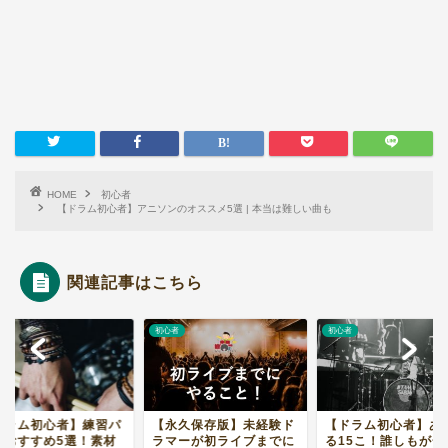
HOME
初心者
【ドラム初心者】アニソンのオススメ5選 | 本当は難しい曲も
関連記事はこちら
者
初心者
初心者
ドラム初心者】練習パ
【永久保存版】未経験ド
【ドラム初心者】あ
ドおすすめ5選！素材
ラマーが初ライブまでに
る15こ！誰しもが一