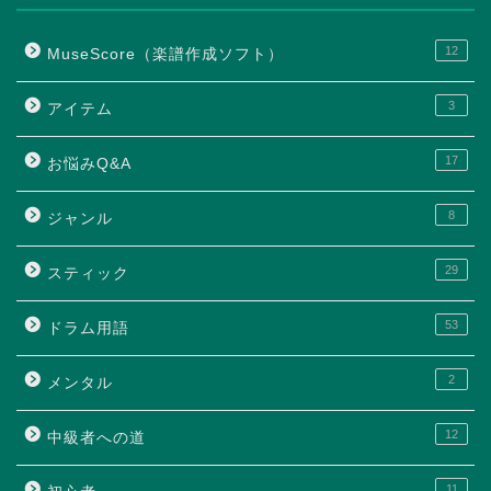
12
MuseScore（楽譜作成ソフト）
3
アイテム
17
お悩みQ&A
8
ジャンル
29
スティック
53
ドラム用語
2
メンタル
12
中級者への道
11