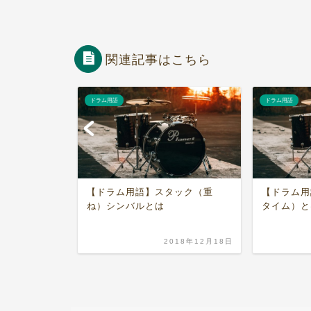
関連記事はこちら
ドラム用語
ドラム用語
ック（重
【ドラム用語】倍テン（ダブル
【ドラム用
タイム）とは | 音源でわかる！
018年12月18日
2019年1月6日