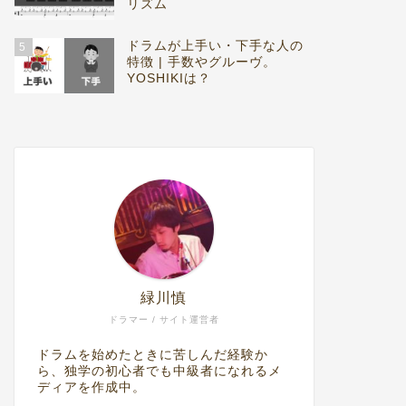
リズム
ドラムが上手い・下手な人の
5
特徴 | 手数やグルーヴ。
YOSHIKIは？
緑川慎
ドラマー / サイト運営者
ドラムを始めたときに苦しんだ経験か
ら、独学の初心者でも中級者になれるメ
ディアを作成中。