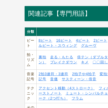
関連記事【専門用語】
分類
ビー
8ビート
16ビート
4ビート
2ビート
ト
ルビート・スウィング
グルーヴ
拍・
裏拍
走る・もたる
倍テン（ダブルタ
リズ
ン）
ブレイクダウン
キメ
〇〇回し
ム
音楽
2拍3連符・3連符
2拍子や4拍子
変拍
記号
記号
音価
サスティーン・倍音
テク
アクセント移動（4ストローク）
フィ
ニッ
ーストノート
ミュート・シンバルチョ
ク
ーク（2つ打ち）
フラム
その