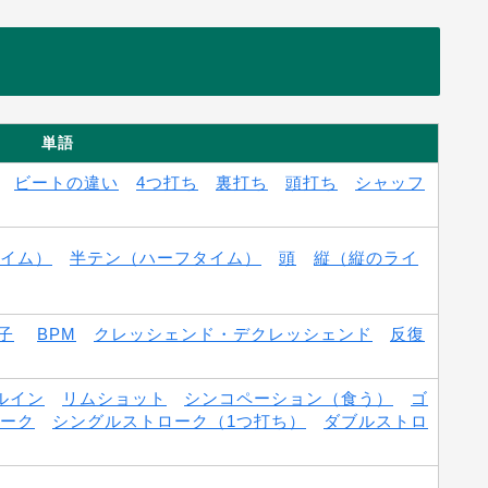
単語
ビートの違い
4つ打ち
裏打ち
頭打ち
シャッフ
イム）
半テン（ハーフタイム）
頭
縦（縦のライ
子
BPM
クレッシェンド・デクレッシェンド
反復
ルイン
リムショット
シンコペーション（食う）
ゴ
ーク
シングルストローク（1つ打ち）
ダブルストロ