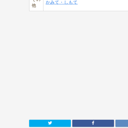
かみて・しもて
他