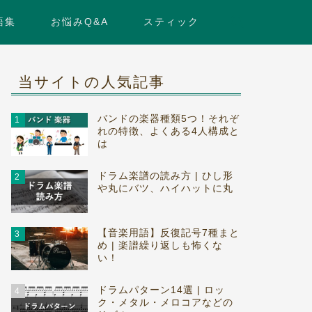
語集
お悩みQ&A
スティック
当サイトの人気記事
バンドの楽器種類5つ！それぞ
1
れの特徴、よくある4人構成と
は
ドラム楽譜の読み方 | ひし形
2
や丸にバツ、ハイハットに丸
【音楽用語】反復記号7種まと
3
め | 楽譜繰り返しも怖くな
い！
ドラムパターン14選 | ロッ
4
ク・メタル・メロコアなどの